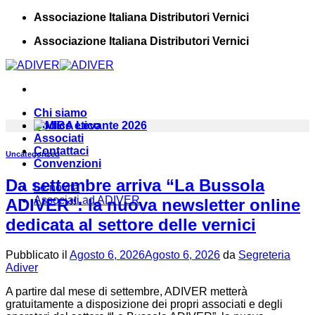
Salta
Associazione Italiana Distributori Vernici
ai
Associazione Italiana Distributori Vernici
contenuti
Chi siamo
Codice etico
Associati
Contattaci
Uncategorized
Convenzioni
Da settembre arriva “La Bussola
Le novità
Associati ad ADIVER
ADIVER”: la nuova newsletter online
dedicata al settore delle vernici
Pubblicato il
Agosto 6, 2026
Agosto 6, 2026
da
Segreteria
Adiver
A partire dal mese di settembre, ADIVER metterà
gratuitamente a disposizione dei propri associati e degli