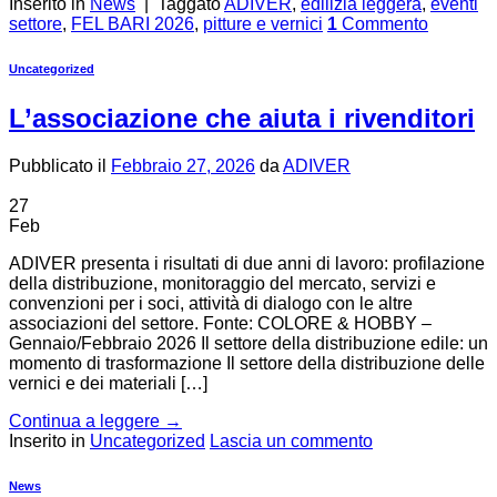
Inserito in
News
|
Taggato
ADIVER
,
edilizia leggera
,
eventi
settore
,
FEL BARI 2026
,
pitture e vernici
1
Commento
Uncategorized
L’associazione che aiuta i rivenditori
Pubblicato il
Febbraio 27, 2026
da
ADIVER
27
Feb
ADIVER presenta i risultati di due anni di lavoro: profilazione
della distribuzione, monitoraggio del mercato, servizi e
convenzioni per i soci, attività di dialogo con le altre
associazioni del settore. Fonte: COLORE & HOBBY –
Gennaio/Febbraio 2026 Il settore della distribuzione edile: un
momento di trasformazione Il settore della distribuzione delle
vernici e dei materiali […]
Continua a leggere
→
Inserito in
Uncategorized
Lascia un commento
News